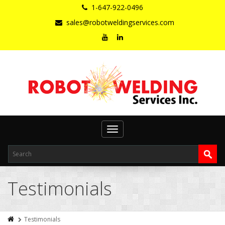
1-647-922-0496
sales@robotweldingservices.com
Toggle
navigation
Testimonials
Testimonials