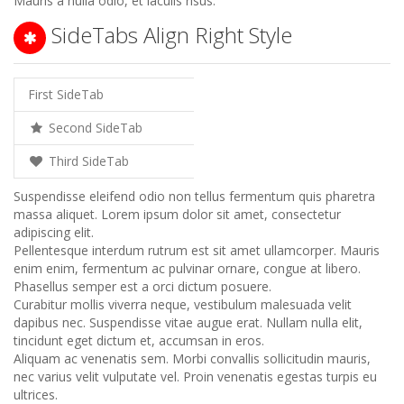
Mauris a nulla odio, et iaculis risus.
SideTabs Align Right Style
First SideTab
Second SideTab
Third SideTab
Suspendisse eleifend odio non tellus fermentum quis pharetra
massa aliquet. Lorem ipsum dolor sit amet, consectetur
adipiscing elit.
Pellentesque interdum rutrum est sit amet ullamcorper. Mauris
enim enim, fermentum ac pulvinar ornare, congue at libero.
Phasellus semper est a orci dictum posuere.
Curabitur mollis viverra neque, vestibulum malesuada velit
dapibus nec. Suspendisse vitae augue erat. Nullam nulla elit,
tincidunt eget dictum et, accumsan in eros.
Aliquam ac venenatis sem. Morbi convallis sollicitudin mauris,
nec varius velit vulputate vel. Proin venenatis egestas turpis eu
ultrices.