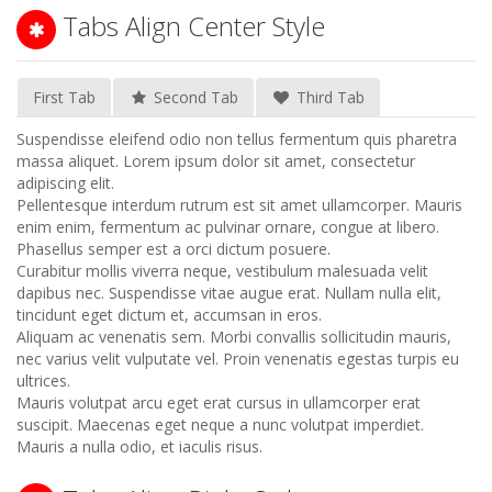
Tabs Align Center Style
First Tab
Second Tab
Third Tab
Suspendisse eleifend odio non tellus fermentum quis pharetra
massa aliquet. Lorem ipsum dolor sit amet, consectetur
adipiscing elit.
Pellentesque interdum rutrum est sit amet ullamcorper. Mauris
enim enim, fermentum ac pulvinar ornare, congue at libero.
Phasellus semper est a orci dictum posuere.
Curabitur mollis viverra neque, vestibulum malesuada velit
dapibus nec. Suspendisse vitae augue erat. Nullam nulla elit,
tincidunt eget dictum et, accumsan in eros.
Aliquam ac venenatis sem. Morbi convallis sollicitudin mauris,
nec varius velit vulputate vel. Proin venenatis egestas turpis eu
ultrices.
Mauris volutpat arcu eget erat cursus in ullamcorper erat
suscipit. Maecenas eget neque a nunc volutpat imperdiet.
Mauris a nulla odio, et iaculis risus.