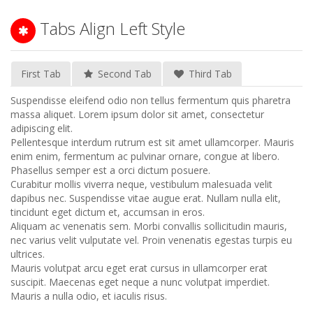
Tabs Align Left Style
First Tab
Second Tab
Third Tab
Suspendisse eleifend odio non tellus fermentum quis pharetra
massa aliquet. Lorem ipsum dolor sit amet, consectetur
adipiscing elit.
Pellentesque interdum rutrum est sit amet ullamcorper. Mauris
enim enim, fermentum ac pulvinar ornare, congue at libero.
Phasellus semper est a orci dictum posuere.
Curabitur mollis viverra neque, vestibulum malesuada velit
dapibus nec. Suspendisse vitae augue erat. Nullam nulla elit,
tincidunt eget dictum et, accumsan in eros.
Aliquam ac venenatis sem. Morbi convallis sollicitudin mauris,
nec varius velit vulputate vel. Proin venenatis egestas turpis eu
ultrices.
Mauris volutpat arcu eget erat cursus in ullamcorper erat
suscipit. Maecenas eget neque a nunc volutpat imperdiet.
Mauris a nulla odio, et iaculis risus.