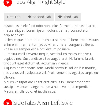
Tabs Align Right Style
First Tab
Second Tab
Third Tab
Suspendisse eleifend odio non tellus fermentum quis pharetra
massa aliquet. Lorem ipsum dolor sit amet, consectetur
adipiscing elit.
Pellentesque interdum rutrum est sit amet ullamcorper. Mauris
enim enim, fermentum ac pulvinar ornare, congue at libero.
Phasellus semper est a orci dictum posuere.
Curabitur mollis viverra neque, vestibulum malesuada velit
dapibus nec. Suspendisse vitae augue erat. Nullam nulla elit,
tincidunt eget dictum et, accumsan in eros.
Aliquam ac venenatis sem. Morbi convallis sollicitudin mauris,
nec varius velit vulputate vel. Proin venenatis egestas turpis eu
ultrices.
Mauris volutpat arcu eget erat cursus in ullamcorper erat
suscipit. Maecenas eget neque a nunc volutpat imperdiet.
Mauris a nulla odio, et iaculis risus.
SideTabs Align Left Style