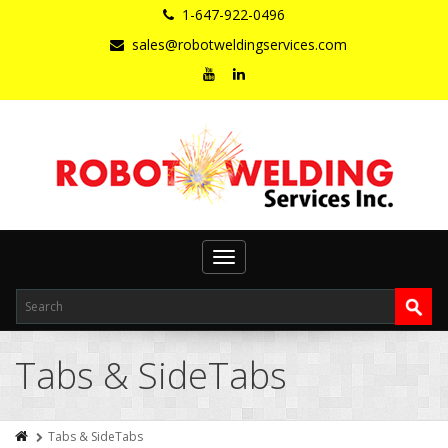
1-647-922-0496
sales@robotweldingservices.com
Toggle
navigation
Tabs & SideTabs
Tabs & SideTabs